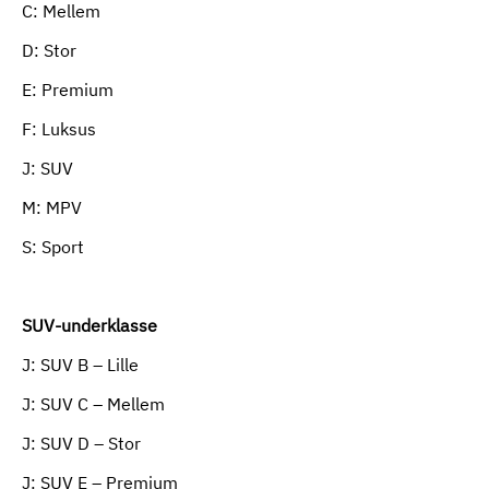
C: Mellem
D: Stor
E: Premium
F: Luksus
J: SUV
M: MPV
S: Sport
SUV-underklasse
J: SUV B – Lille
J: SUV C – Mellem
J: SUV D – Stor
J: SUV E – Premium