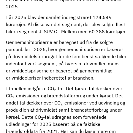
2025.
I år 2025 blev der samlet indregistreret 174.549
køretøjer. Af disse var det segment, der blev solgte flest
biler i segment J: SUV C - Mellem med 60.388 køretøjer.
Gennemsnitspriserne er beregnet ud fra de solgte
personbiler i 2025, hvor gennemsnitsprisen er baseret
på drivmiddelsforbruget for de fem bedst sælgende biler
indenfor hvert segment, på tværs af drivmidler, mens
drivmiddelspriserne er baseret på gennemsnitlige
drivmiddelpriser indberettet af branchen.
I tabellen indgår to CO
-tal. Det første tal dækker over
2
CO
-emissioner og brændstofforbrug under kørsel. Det
2
andet tal dækker over CO
-emissioner ved udvinding og
2
produktion af drivmidlet samt brændstofforbrug under
kørsel. Dette CO
-tal udregnes som forventede
2
udledninger for 2025 baseret på de faktiske
brændstofdata fra 2021.
Her kan du læse mere om