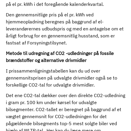
på el pr. kWh i det foregående kalenderkvartal.
Den gennemsnitlige pris på el pr. kWh ved
hjemmeopladning beregnes på baggrund af el-
leverandørernes udbudspris og med en antagelse om et
årligt forbrug for en gennemsnitlig husstand, som er
fastsat af Forsyningstilsynet.
Metode til udregning af CO2 -udledninger på fossile
brændstoffer og alternative drivmidler
I prissammenligningstabellen kan du ud over
gennemsnitsprisen på udvalgte drivmidler også se to
forskellige CO2-tal for udvalgte drivmidler.
Det ene CO2-tal dækker over den direkte CO2-udledning
i gram pr. 100 km under kørsel for udvalgte
bilsegmenter. CO2-tallet er beregnet på baggrund af et
vægtet gennemsnit for CO2-udledningen for det
pågældende bilsegments top-5 mest solgte biler ved
hjælp af WLTP-tal.
Her kan du læse mere om