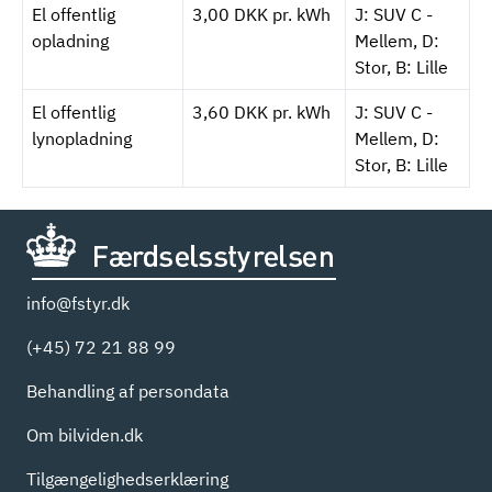
El offentlig
3,00 DKK pr. kWh
J: SUV C -
opladning
Mellem, D:
Stor, B: Lille
El offentlig
3,60 DKK pr. kWh
J: SUV C -
lynopladning
Mellem, D:
Stor, B: Lille
info@fstyr.dk
(+45) 72 21 88 99
Behandling af persondata
Om bilviden.dk
Tilgængelighedserklæring