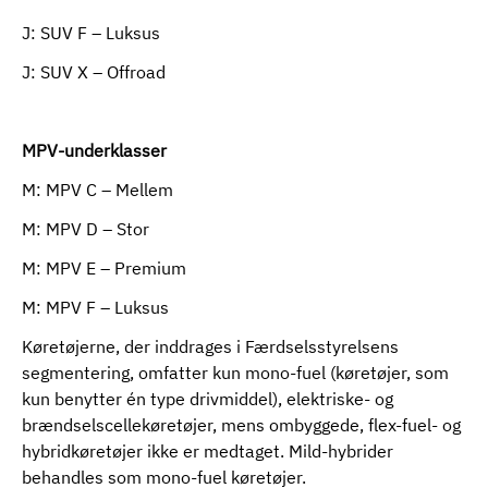
J: SUV F – Luksus
J: SUV X – Offroad
MPV-underklasser
M: MPV C – Mellem
M: MPV D – Stor
M: MPV E – Premium
M: MPV F – Luksus
Køretøjerne, der inddrages i Færdselsstyrelsens
segmentering, omfatter kun mono-fuel (køretøjer, som
kun benytter én type drivmiddel), elektriske- og
brændselscellekøretøjer, mens ombyggede, flex-fuel- og
hybridkøretøjer ikke er medtaget. Mild-hybrider
behandles som mono-fuel køretøjer.