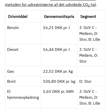
metoden for udregningerne af det udvidede CO
-tal
.
2
Drivmiddel
Gennemsnitspris
Segment
Benzin
16,21 DKK pr. l
J: SUV C -
Mellem, D:
Stor, B: Lille
Diesel
16,44 DKK pr. l
J: SUV C -
Mellem, D:
Stor
Gas
22,52 DKK pr. kg
Brint
100,80 DKK pr. kg
D: Stor
El
1,65 DKK pr. kWh
J: SUV C -
hjemmeopladning
Mellem, D:
Stor, B: Lille