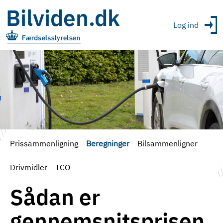
Bilviden.dk
Log ind
Prissammenligning
Beregninger
Bilsammenligner
Drivmidler
TCO
Sådan er
gennemsnitsprisen