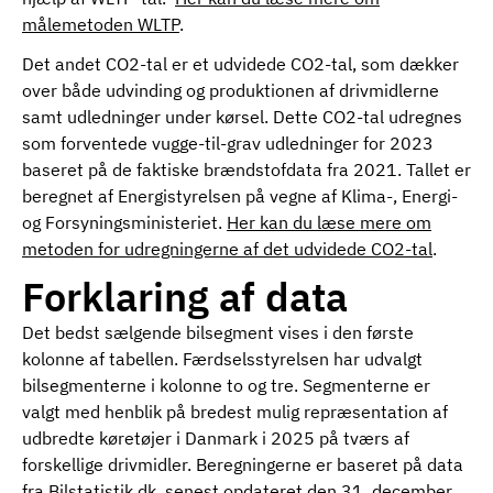
målemetoden WLTP
.
Det andet CO2-tal er et udvidede CO2-tal, som dækker
over både udvinding og produktionen af drivmidlerne
samt udledninger under kørsel. Dette CO2-tal udregnes
som forventede vugge-til-grav udledninger for 2023
baseret på de faktiske brændstofdata fra 2021. Tallet er
beregnet af Energistyrelsen på vegne af Klima-, Energi-
og Forsyningsministeriet.
Her kan du læse mere om
metoden for udregningerne af det udvidede CO2-tal
.
Forklaring af data
Det bedst sælgende bilsegment vises i den første
kolonne af tabellen. Færdselsstyrelsen har udvalgt
bilsegmenterne i kolonne to og tre. Segmenterne er
valgt med henblik på bredest mulig repræsentation af
udbredte køretøjer i Danmark i 2025 på tværs af
forskellige drivmidler. Beregningerne er baseret på data
fra Bilstatistik.dk, senest opdateret den 31. december