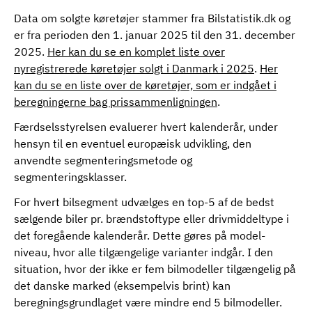
Data om solgte køretøjer stammer fra Bilstatistik.dk og
er fra perioden den 1. januar 2025 til den 31. december
2025.
Her kan du se en komplet liste over
nyregistrerede køretøjer solgt i Danmark i 2025
.
Her
kan du se en liste over de køretøjer, som er indgået i
beregningerne bag prissammenligningen
.
Færdselsstyrelsen evaluerer hvert kalenderår, under
hensyn til en eventuel europæisk udvikling, den
anvendte segmenteringsmetode og
segmenteringsklasser.
For hvert bilsegment udvælges en top-5 af de bedst
sælgende biler pr. brændstoftype eller drivmiddeltype i
det foregående kalenderår. Dette gøres på model-
niveau, hvor alle tilgængelige varianter indgår. I den
situation, hvor der ikke er fem bilmodeller tilgængelig på
det danske marked (eksempelvis brint) kan
beregningsgrundlaget være mindre end 5 bilmodeller.